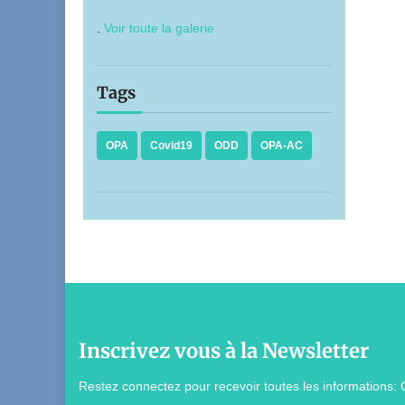
.
Voir toute la galerie
Tags
OPA
Covid19
ODD
OPA-AC
Inscrivez vous à la Newsletter
Restez connectez pour recevoir toutes les informations: 