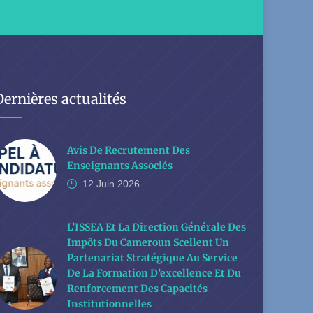
Dernières actualités
Avis De Recrutement Des
Enseignants Associés
12 Juin
2026
L’ISSEA Et La Direction Générale Des
Impôts Du Cameroun Scellent Un
Partenariat Stratégique Au Service
De La Formation D’excellence Et Du
Renforcement Des Capacités
Institutionnelles