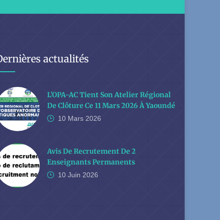
Dernières actualités
L'OPA-AC Tient Son Atelier Régional
De Clôture Ce 11 Mars 2026 À Yaoundé
10 Mars
2026
Avis De Recrutement De 2
Enseignants Permanents
10 Juin
2026