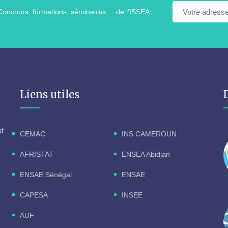
Concours, formations, séminaires ... de l'ISSEA.
Liens utiles
ut
CEMAC
INS CAMEROUN
AFRISTAT
ENSEA Abidjan
ENSAE Sénégal
ENSAE
CAPESA
INSEE
AUF