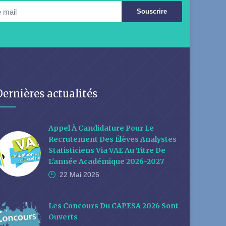
Souscrire
Dernières actualités
Appel À Candidature Pour Le
Recrutement Des Élèves Analystes
Statisticiens Via VAE Au Titre De
L'année Académique 2026-2027
22 Mai
2026
Les Concours Du CAPESA 2026 Sont
Ouverts