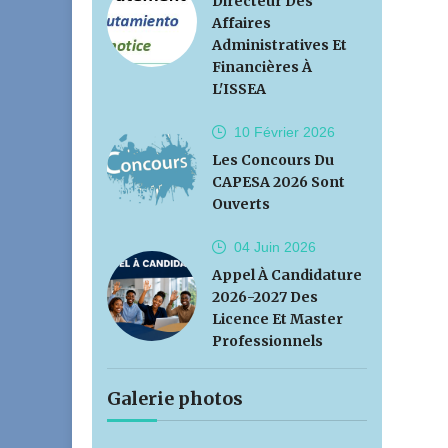
Directeur Des
Affaires
Administratives Et
Financières À
L'ISSEA
10 Février
2026
Les Concours Du
CAPESA 2026 Sont
Ouverts
04 Juin
2026
Appel À Candidature
2026-2027 Des
Licence Et Master
Professionnels
Galerie photos