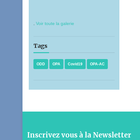
.
Voir toute la galerie
Tags
ODD
OPA
Covid19
OPA-AC
Inscrivez vous à la Newsletter