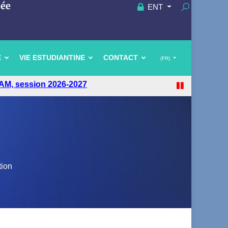
uée
ENT
E
VIE ESTUDIANTINE
CONTACT
(FR)
AM, session 2026-2027
tion