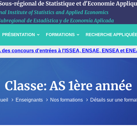
 Sous-régional de Statistique et d'Economie Appliq
al Institute of Statistics and Applied Economics
Subregional de Estadística y de Economía Aplicada
PRÉSENTATION
FORMATIONS
RECHERCHE APPLIQUÉ
 des concours d'entrées à l'ISSEA, ENSAE, ENSEA et ENE
Classe: AS 1ère année
ueil
Enseignants
Nos formations
Détails sur une forma