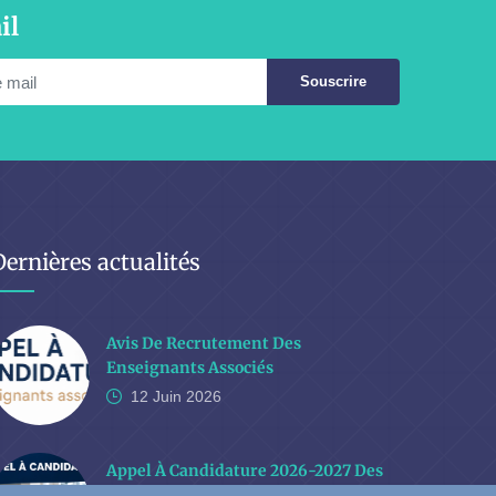
il
Souscrire
Dernières actualités
Avis De Recrutement Des
Enseignants Associés
12 Juin
2026
Appel À Candidature 2026-2027 Des
Licence Et Master Professionnels