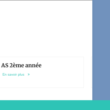
2ème année
AS 3ème 
oir plus
En savoir plus