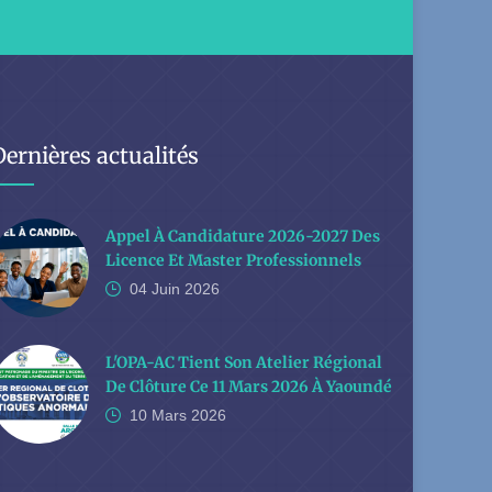
Dernières actualités
Appel À Candidature 2026-2027 Des
Licence Et Master Professionnels
04 Juin
2026
L'OPA-AC Tient Son Atelier Régional
De Clôture Ce 11 Mars 2026 À Yaoundé
10 Mars
2026