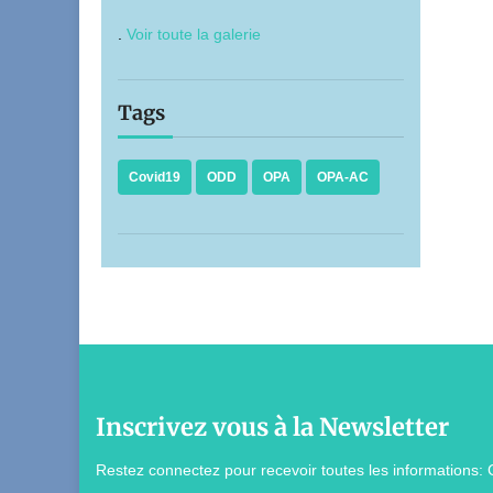
.
Voir toute la galerie
Tags
Covid19
ODD
OPA
OPA-AC
Inscrivez vous à la Newsletter
Restez connectez pour recevoir toutes les informations: 