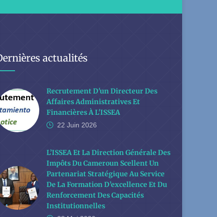
Dernières actualités
Recrutement D'un Directeur Des
Affaires Administratives Et
Financières À L'ISSEA
22 Juin
2026
L’ISSEA Et La Direction Générale Des
Impôts Du Cameroun Scellent Un
Partenariat Stratégique Au Service
De La Formation D’excellence Et Du
Renforcement Des Capacités
Institutionnelles