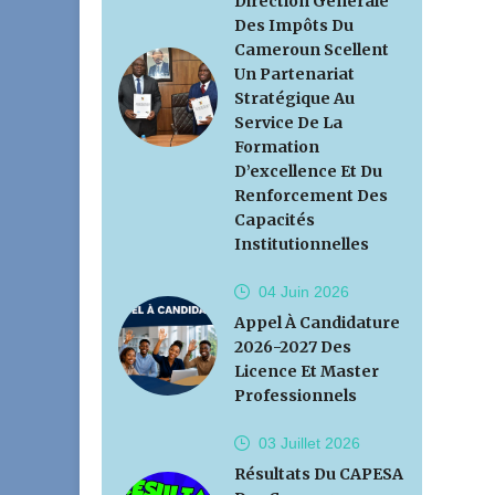
Direction Générale
Des Impôts Du
Cameroun Scellent
Un Partenariat
Stratégique Au
Service De La
Formation
D’excellence Et Du
Renforcement Des
Capacités
Institutionnelles
04 Juin
2026
Appel À Candidature
2026-2027 Des
Licence Et Master
Professionnels
03 Juillet
2026
Résultats Du CAPESA