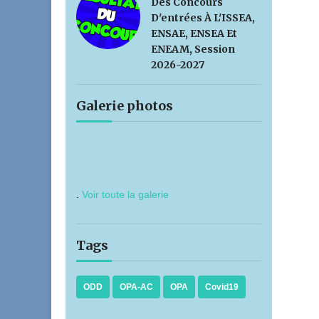
Des Concours
D'entrées À L'ISSEA,
ENSAE, ENSEA Et
ENEAM, Session
2026-2027
Galerie photos
.
Voir toute la galerie
Tags
ODD
OPA-AC
OPA
Covid19