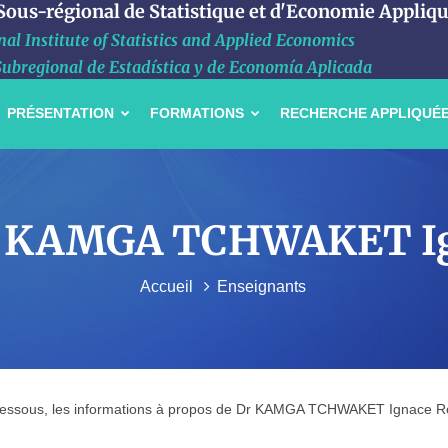
 Sous-régional de Statistique et d'Economie Appliq
al Institute of Statistics and Applied Economics
Subregional de Estadística y de Economía Aplicada
PRÉSENTATION
FORMATIONS
RECHERCHE APPLIQUÉ
Dr KAMGA TCHWAKET I
Accueil
Enseignants
dessous, les informations à propos de Dr KAMGA TCHWAKET Ignace R