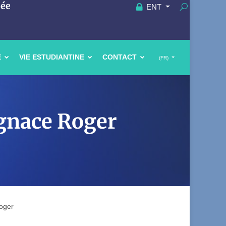
uée
ENT
E
VIE ESTUDIANTINE
CONTACT
(FR)
gnace Roger
oger