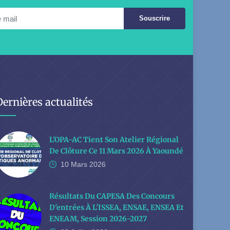
Souscrire
Dernières actualités
L'OPA-AC Tient Son Atelier Régional
De Clôture Ce 11 Mars 2026 À Yaoundé
10 Mars
2026
Résultats Du CAPESA Des Concours
D'entrées À L'ISSEA, ENSAE, ENSEA Et
ENEAM, Session 2026-2027