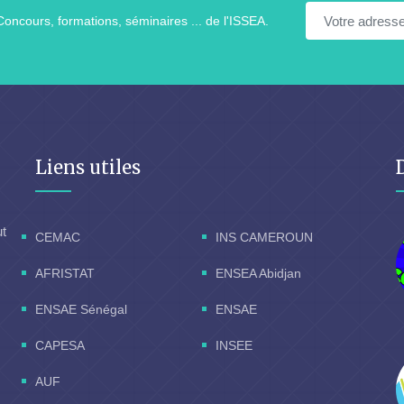
Concours, formations, séminaires ... de l'ISSEA.
Liens utiles
ut
CEMAC
INS CAMEROUN
AFRISTAT
ENSEA Abidjan
ENSAE Sénégal
ENSAE
CAPESA
INSEE
AUF