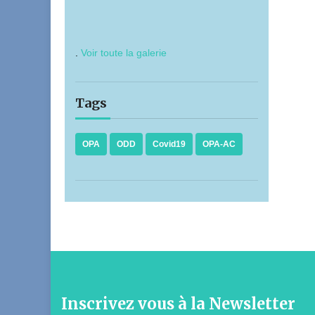
.
Voir toute la galerie
Tags
OPA
ODD
Covid19
OPA-AC
Inscrivez vous à la Newsletter