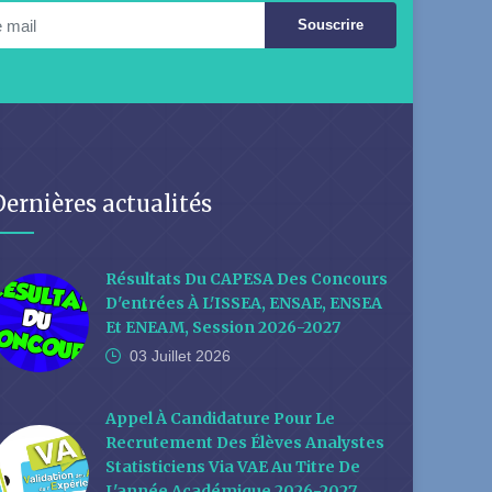
Souscrire
Dernières actualités
Résultats Du CAPESA Des Concours
D'entrées À L'ISSEA, ENSAE, ENSEA
Et ENEAM, Session 2026-2027
03 Juillet
2026
Appel À Candidature Pour Le
Recrutement Des Élèves Analystes
Statisticiens Via VAE Au Titre De
L'année Académique 2026-2027