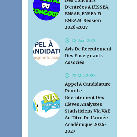
Des Concours
D'entrées À L'ISSEA,
ENSAE, ENSEA Et
ENEAM, Session
2026-2027
12 Juin
2026
Avis De Recrutement
Des Enseignants
Associés
22 Mai
2026
Appel À Candidature
Pour Le
Recrutement Des
Élèves Analystes
Statisticiens Via VAE
Au Titre De L'année
Académique 2026-
2027