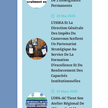
De 2 Enseignants
Permanents
28 Mai
2026
L’ISSEA Et La
Direction Générale
Des Impôts Du
Cameroun Scellent
Un Partenariat
Stratégique Au
Service De La
Formation
D’excellence Et Du
Renforcement Des
Capacités
Institutionnelles
10 Mars
2026
L'OPA-AC Tient Son
Atelier Régional De