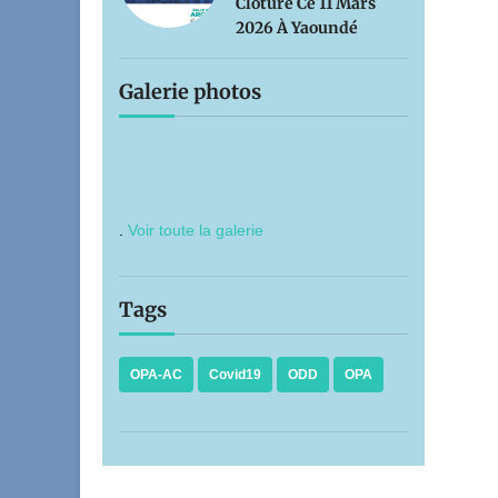
Clôture Ce 11 Mars
2026 À Yaoundé
Galerie photos
.
Voir toute la galerie
Tags
OPA-AC
Covid19
ODD
OPA