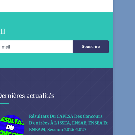
il
Souscrire
Dernières actualités
Résultats Du CAPESA Des Concours
D'entrées À L'ISSEA, ENSAE, ENSEA Et
ENEAM, Session 2026-2027