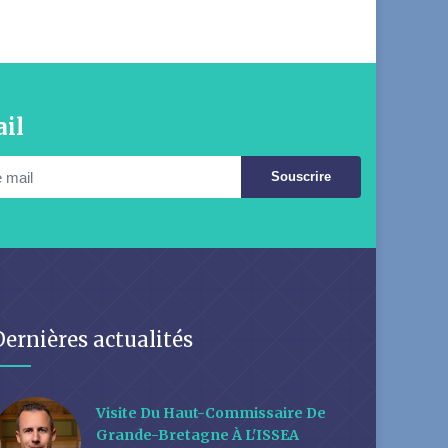
il
Souscrire
Dernières actualités
Visite Du Haut-Commissaire De
Grande-Bretagne À L'ISSEA