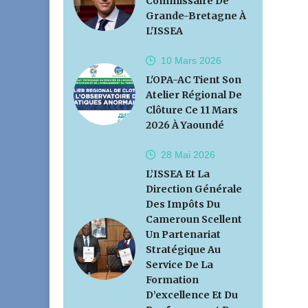
Commissaire De
Grande-Bretagne À
L'ISSEA
10 Mars
2026
L'OPA-AC Tient Son
Atelier Régional De
Clôture Ce 11 Mars
2026 À Yaoundé
28 Mai
2026
L’ISSEA Et La
Direction Générale
Des Impôts Du
Cameroun Scellent
Un Partenariat
Stratégique Au
Service De La
Formation
D’excellence Et Du