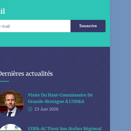
il
Souscrire
Dernières actualités
Visite Du Haut-Commissaire De
Grande-Bretagne À L'ISSEA
23 Juin
2026
L'OPA-AC Tient Son Atelier Régional