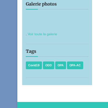
Galerie photos
.
Voir toute la galerie
Tags
Covid19
ODD
OPA
OPA-AC