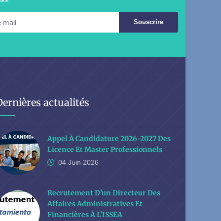
Souscrire
Dernières actualités
Appel À Candidature 2026-2027 Des
Licence Et Master Professionnels
04 Juin
2026
Recrutement D'un Directeur Des
Affaires Administratives Et
Financières À L'ISSEA