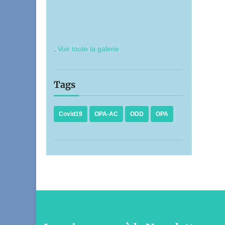
.
Voir toute la galerie
Tags
Covid19
OPA-AC
ODD
OPA