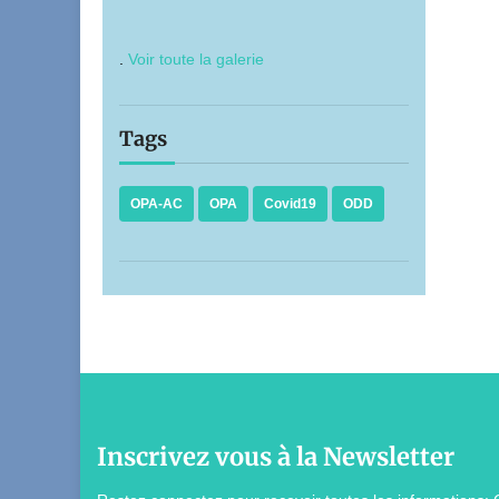
.
Voir toute la galerie
Tags
OPA-AC
OPA
Covid19
ODD
Inscrivez vous à la Newsletter