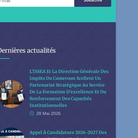
Souscrire
Dernières actualités
L’ISSEA Et La Direction Générale Des
Impôts Du Cameroun Scellent Un
Partenariat Stratégique Au Service
De La Formation D’excellence Et Du
Renforcement Des Capacités
Institutionnelles
28 Mai
2026
Appel À Candidature 2026-2027 Des