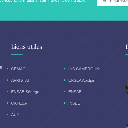
Concours, formations, séminaires ... de l'ISSEA.
Liens utiles
ut
CEMAC
INS CAMEROUN
AFRISTAT
ENSEA Abidjan
ENSAE Sénégal
ENSAE
CAPESA
INSEE
AUF