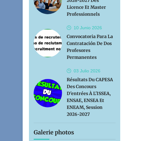
2026-2027 Des
Licence Et Master
Professionnels
10 Junio
2026
Convocatoria Para La
Contratación De Dos
Profesores
Permanentes
03 Julio
2026
Résultats Du CAPESA
Des Concours
D'entrées À L'ISSEA,
ENSAE, ENSEA Et
ENEAM, Session
2026-2027
Galerie photos