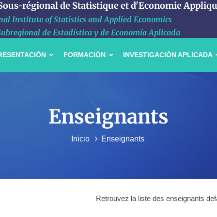
 Sous-régional de Statistique et d'Economie Appliq
al Institute of Statistics and Applied Economics
Subregional de Estadística y de Economía Aplicada
RESENTACIÓN
FORMACIÓN
INVESTIGACIÓN APLICADA
Enseignants
Inicio
Enseignants
Retrouvez la liste des enseignants def