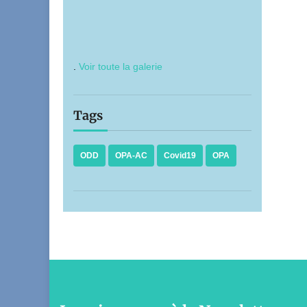
.
Voir toute la galerie
Tags
ODD
OPA-AC
Covid19
OPA