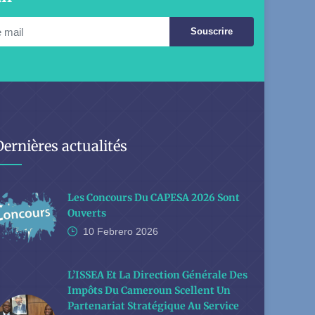
Souscrire
Dernières actualités
Les Concours Du CAPESA 2026 Sont
Ouverts
10 Febrero
2026
L’ISSEA Et La Direction Générale Des
Impôts Du Cameroun Scellent Un
Partenariat Stratégique Au Service