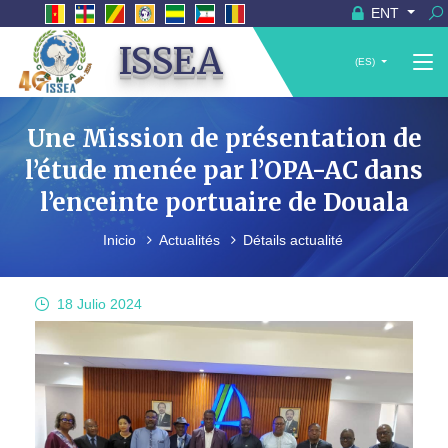
ENT
ISSEA
(ES)
Une Mission de présentation de
l’étude menée par l’OPA-AC dans
l’enceinte portuaire de Douala
Inicio
Actualités
Détails actualité
18 Julio
2024